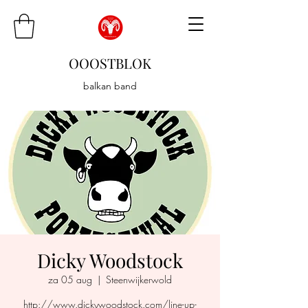
OOOSTBLOK
balkan band
Dicky Woodstock
za 05 aug
  |  
Steenwijkerwold
http://www.dickywoodstock.com/line-up-