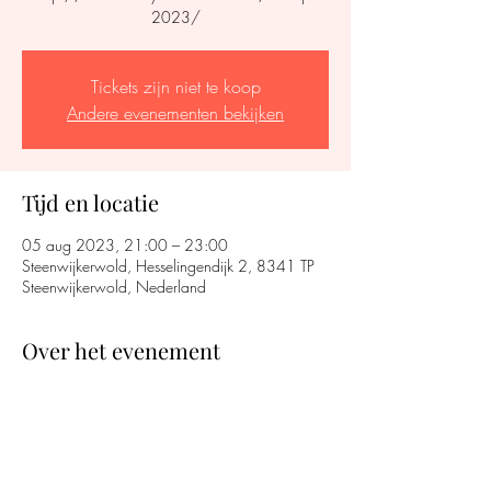
2023/
Tickets zijn niet te koop
Andere evenementen bekijken
Tijd en locatie
05 aug 2023, 21:00 – 23:00
Steenwijkerwold, Hesselingendijk 2, 8341 TP
Steenwijkerwold, Nederland
Over het evenement
http://www.dickywoodstock.com/line-up-
2023/